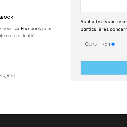
EBOOK
Souhaitez-vous recev
z-nous sur
Facebook
pour
particulières concern
te notre actualité !
Oui
Non
rojets !