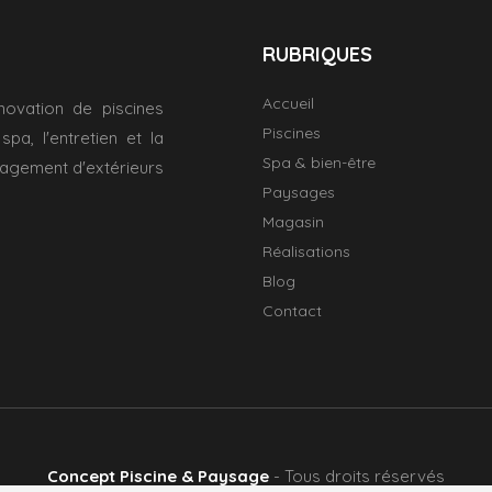
RUBRIQUES
Accueil
novation de piscines
Piscines
pa, l'entretien et la
Spa & bien-être
énagement d'extérieurs
Paysages
Magasin
Réalisations
Blog
Contact
Concept Piscine & Paysage
- Tous droits réservés