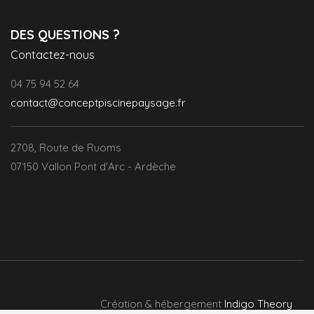
DES QUESTIONS ?
Contactez-nous
04 75 94 52 64
contact@conceptpiscinepaysage.fr
2708, Route de Ruoms
07150 Vallon Pont d'Arc - Ardèche
Création & hébergement
Indigo Theory