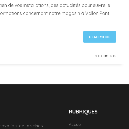
ien de vos installations, des actualités pour suivre le
nformations concernant notre magasin à Vallon Pont
READ MORE
NO COMMENTS
RUBRIQUES
Accueil
novation de piscines