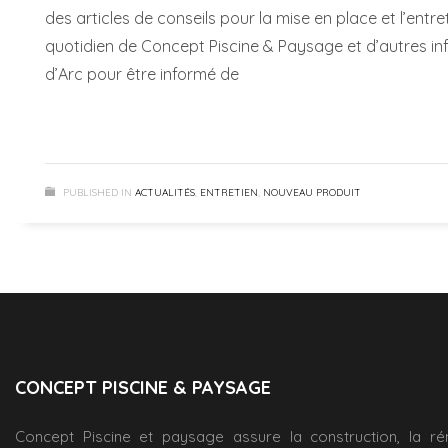
des articles de conseils pour la mise en place et l’entret
quotidien de Concept Piscine & Paysage et d’autres i
d’Arc pour être informé de
PUBLISHED IN
ACTUALITÉS
,
ENTRETIEN
,
NOUVEAU PRODUIT
CONCEPT PISCINE & PAYSAGE
Concept Piscine et paysage assure la construction, la ré