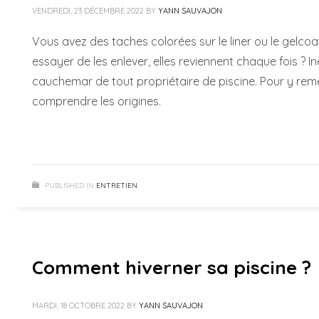
VENDREDI, 23 DÉCEMBRE 2022
BY
YANN SAUVAJON
Vous avez des taches colorées sur le liner ou le gelco
essayer de les enlever, elles reviennent chaque fois ? 
cauchemar de tout propriétaire de piscine. Pour y reméd
comprendre les origines.
PUBLISHED IN
ENTRETIEN
Comment hiverner sa piscine ?
MARDI, 18 OCTOBRE 2022
BY
YANN SAUVAJON